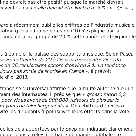
 ne devrait pas être positif puisque le marché devrait
es ventes mais «
elle devrait être limitée à -3 % ou -3,5 %
»,
oard
a récemment publié les
chiffres de l'industrie musicale
ation globale (hors ventes de CD) s'explique par la
lbums ont ainsi grimpé de 20 % cette année et atteignent le
as à combler la baisse des supports physique. Selon Pascal
l devrait atteindre de 20 à 25 % et représenter 25 % du
es de CD reculeraient encore d'environ 8 %. La tendance
ours pas sortie de la crise en France
». Il prévoit
 d'ici 2013.
 française d'Universal affirme que la haute autorité a eu un
ment des internautes. Il précise que «
grosso modo 2,2
to peer. Nous avons eu 800 000 visiteurs de plus sur le
es payants de téléchargements
». Des chiffres difficiles à
ite les dirigeants à poursuivre leurs efforts dans la voie
celles déjà apportées par le Snep qui indiquait clairement
oujours pas à relever la barre de manière globale. Le