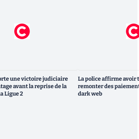
rte une victoire judiciaire
La police affirme avoi
atage avant la reprise de la
remonter des paiement
la Ligue 2
dark web