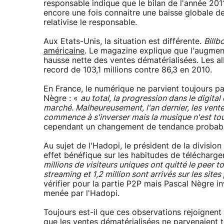
responsable indique que le bilan de l'année 2011
encore une fois connaitre une baisse globale d
relativise le responsable.
Aux Etats-Unis, la situation est différente.
Billb
américaine
. Le magazine explique que l'augment
hausse nette des ventes dématérialisées. Les a
record de 103,1 millions contre 86,3 en 2010.
En France, le numérique ne parvient toujours p
Nègre : «
au total, la progression dans le digita
marché. Malheureusement, l'an dernier, les vent
commence à s'inverser mais la musique n'est touj
cependant un changement de tendance probable
Au sujet de l'Hadopi, le président de la division
effet bénéfique sur les habitudes de télécharge
millions de visiteurs uniques ont quitté le peer 
streaming et 1,2 million sont arrivés sur les sit
vérifier pour la partie P2P mais Pascal Nègre inv
menée par l'Hadopi.
Toujours est-il que ces observations rejoignent 
que les ventes dématérialisées ne parvenaient t