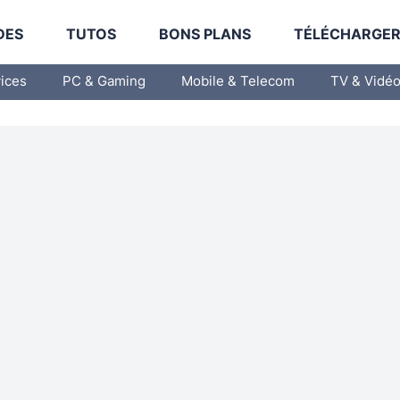
DES
TUTOS
BONS PLANS
TÉLÉCHARGE
vices
PC & Gaming
Mobile & Telecom
TV & Vidé