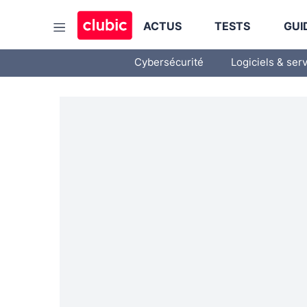
ACTUS
TESTS
GUI
Cybersécurité
Logiciels & ser