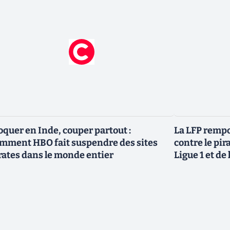
oquer en Inde, couper partout :
La LFP rempo
mment HBO fait suspendre des sites
contre le pir
rates dans le monde entier
Ligue 1 et de 