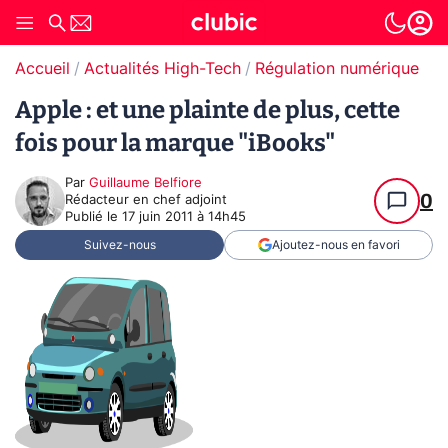
Accueil
Actualités High-Tech
Régulation numérique
Pr
Apple : et une plainte de plus, cette
fois pour la marque "iBooks"
Par
Guillaume Belfiore
0
Rédacteur en chef adjoint
Publié le
17 juin 2011 à 14h45
Suivez-nous
Ajoutez-nous en favori