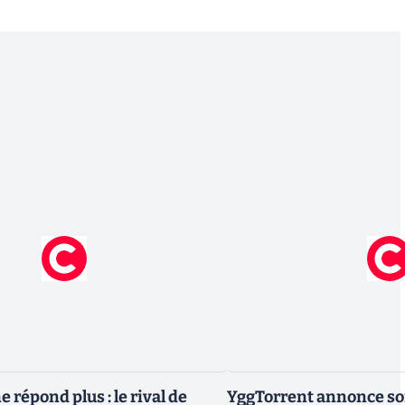
 répond plus : le rival de
YggTorrent annonce son