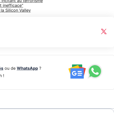
 incitant au terrorisme
 inefficace"
la Silicon Valley
és
ou de
WhatsApp
?
h !