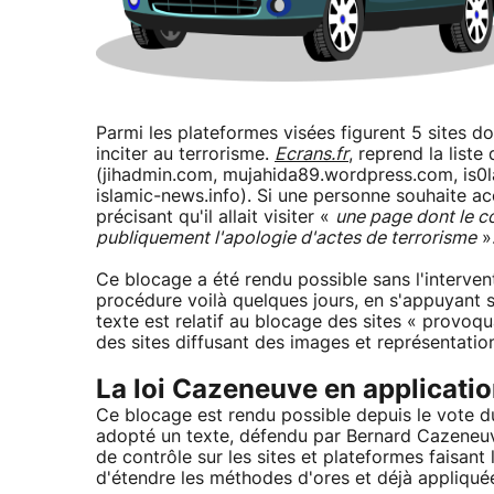
Parmi les plateformes visées figurent 5 sites 
inciter au terrorisme.
Ecrans.fr
, reprend la liste
(jihadmin.com, mujahida89.wordpress.com, is0l
islamic-news.info). Si une personne souhaite a
précisant qu'il allait visiter «
une page dont le c
publiquement l'apologie d'actes de terrorisme
»
Ce blocage a été rendu possible sans l'intervent
procédure voilà quelques jours, en s'appuyant 
texte est relatif au blocage des sites « provoqu
des sites diffusant des images et représentati
La loi Cazeneuve en applicati
Ce blocage est rendu possible depuis le vote du 
adopté un texte, défendu par Bernard Cazeneuve 
de contrôle sur les sites et plateformes faisant
d'étendre les méthodes d'ores et déjà appliquée