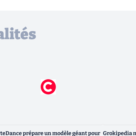
lités
teDance prépare un modèle géant pour
Grokipedia ne