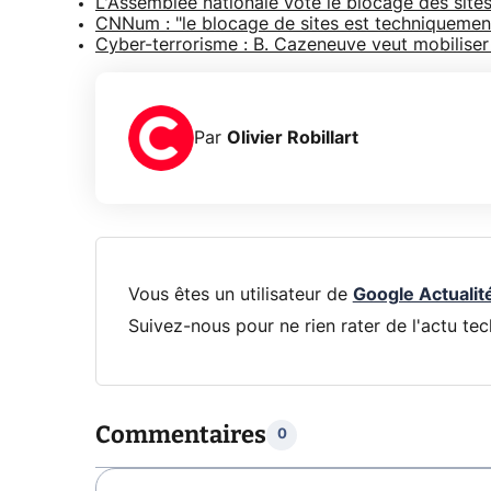
L'Assemblée nationale vote le blocage des sites
CNNum : "le blocage de sites est techniquement
Cyber-terrorisme : B. Cazeneuve veut mobiliser 
Par
Olivier Robillart
Vous êtes un utilisateur de
Google Actualit
Suivez-nous pour ne rien rater de l'actu tec
Commentaires
0