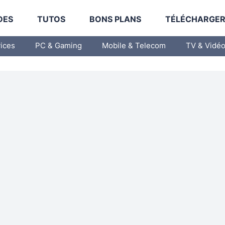
DES
TUTOS
BONS PLANS
TÉLÉCHARGE
vices
PC & Gaming
Mobile & Telecom
TV & Vidé