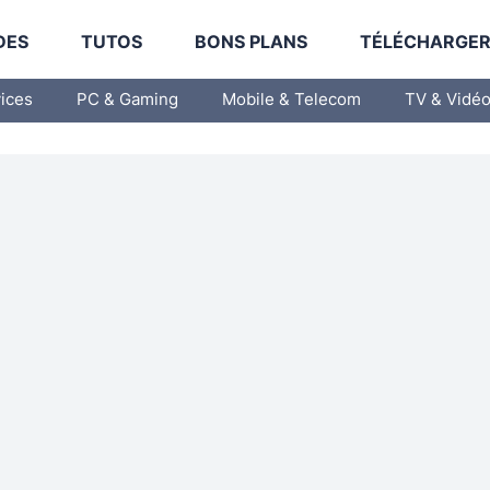
DES
TUTOS
BONS PLANS
TÉLÉCHARGE
vices
PC & Gaming
Mobile & Telecom
TV & Vidé