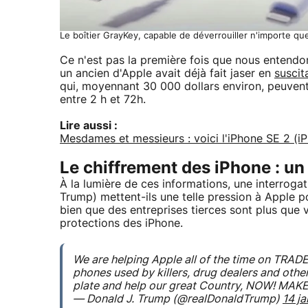
Le boîtier GrayKey, capable de déverrouiller n'importe 
Ce n'est pas la première fois que nous entendo
un ancien d'Apple avait déjà fait jaser en
suscit
qui, moyennant 30 000 dollars environ, peuvent
entre 2 h et 72h.
Lire aussi :
Mesdames et messieurs : voici l'iPhone SE 2 (i
Le chiffrement des iPhone : un
À la lumière de ces informations, une interrogat
Trump) mettent-ils une telle pression à Apple 
bien que des entreprises tierces sont plus que vo
protections des iPhone.
We are helping Apple all of the time on TRADE
phones used by killers, drug dealers and other
plate and help our great Country, NOW! MA
— Donald J. Trump (@realDonaldTrump)
14 j