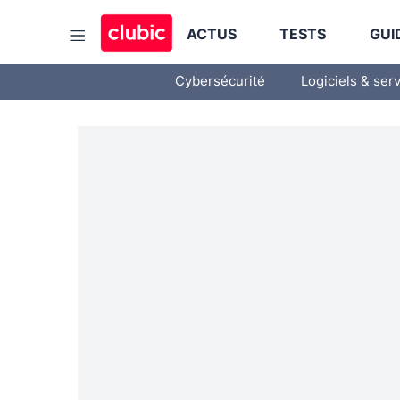
ACTUS
TESTS
GUI
Cybersécurité
Logiciels & ser