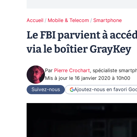
Accueil
Mobile & Telecom
Smartphone
Le FBI parvient à acc
via le boîtier GrayKey
Par
Pierre Crochart
,
spécialiste smartp
Mis à jour le
16 janvier 2020 à 10h00
Suivez-nous
Ajoutez-nous en favori
Goo