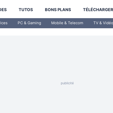
DES
TUTOS
BONS PLANS
TÉLÉCHARGE
vices
PC & Gaming
Mobile & Telecom
TV & Vidé