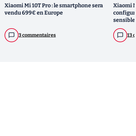
Xiaomi Mi 10T Pro : le smartphone sera
Xiaomi Mi
vendu 699€ en Europe
configur
sensible
3 commentaires
13 