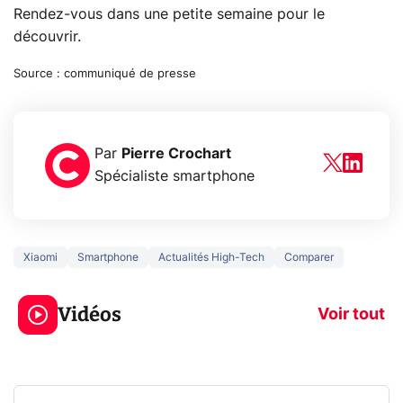
Rendez-vous dans une petite semaine pour le
découvrir.
Source : communiqué de presse
Par
Pierre Crochart
Spécialiste smartphone
Xiaomi
Smartphone
Actualités High-Tech
Comparer
5 générations de
Ce que vous n
jeux dans la
savez sur la
Vidéos
prochaine Xbox !
navigation pri
Voir tout