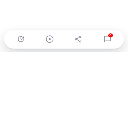
0
Abonnez-vous à notre newsletter !
Recevez un résumé quotidien de l'actu technologique.
S'inscrire
En cliquant sur s'inscrire, j’accepte de recevoir par email des
informations, actualités et offres commerciales de Clubic.
Conformément au RGPD, vous pouvez retirer votre consentement