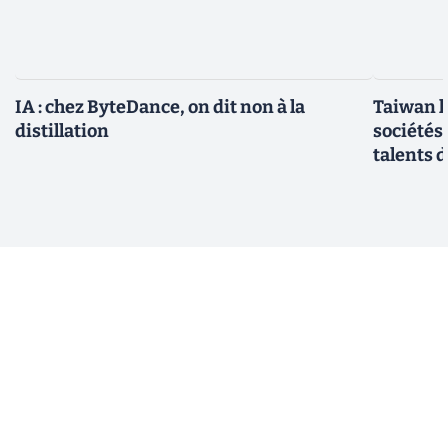
IA : chez ByteDance, on dit non à la
Taiwan l
distillation
sociétés
talents d