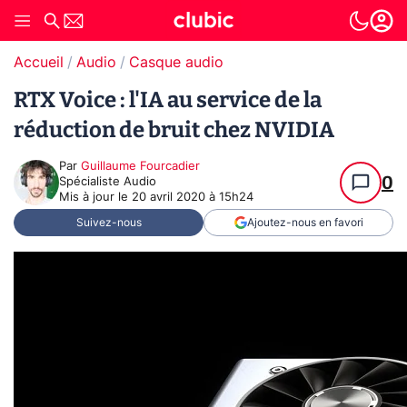
Accueil
Audio
Casque audio
RTX Voice : l'IA au service de la
réduction de bruit chez NVIDIA
Par
Guillaume Fourcadier
0
Spécialiste Audio
Mis à jour le
20 avril 2020 à 15h24
Suivez-nous
Ajoutez-nous en favori