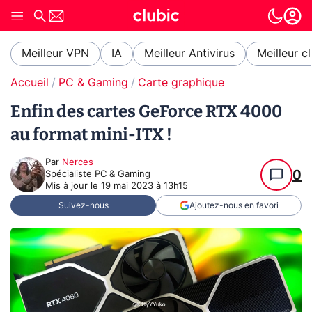
Meilleur VPN
IA
Meilleur Antivirus
Meilleur c
Accueil
PC & Gaming
Carte graphique
Enfin des cartes GeForce RTX 4000
au format mini-ITX !
Par
Nerces
0
Spécialiste PC & Gaming
Mis à jour le
19 mai 2023 à 13h15
Suivez-nous
Ajoutez-nous en favori