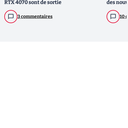
RTX 4070 sont de sortie
des nou
3 commentaires
10 