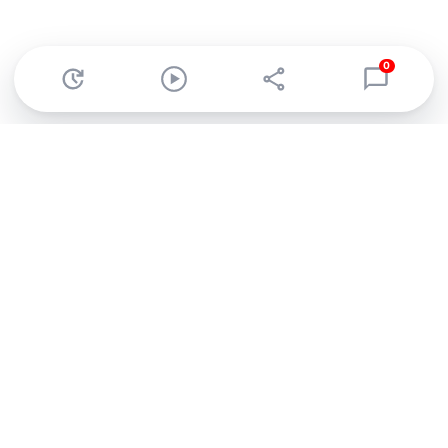
0
Abonnez-vous à notre newsletter !
Recevez un résumé quotidien de l'actu technologique.
S'inscrire
En cliquant sur s'inscrire, j’accepte de recevoir par email des
informations, actualités et offres commerciales de Clubic.
Conformément au RGPD, vous pouvez retirer votre consentement
à tout moment en cliquant sur le lien de désinscription présent
dans chaque email. Pour en savoir plus sur la gestion de vos
données, consultez notre
Politique de confidentialité