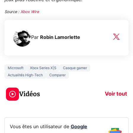
Source :
Xbox Wire
Par
Robin Lamorlette
Microsoft
Xbox Series X|S
Casque gamer
Actualités High-Tech
Comparer
3 écrans en 1 pour
5 générations
319€ ? Voici L'AOC
jeux dans la
Vidéos
CQ32G4ZA !
prochaine Xbo
Voir tout
Vous êtes un utilisateur de
Google