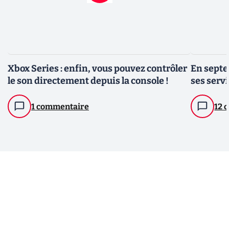
Xbox Series : enfin, vous pouvez contrôler
En septe
le son directement depuis la console !
ses serv
1 commentaire
12 