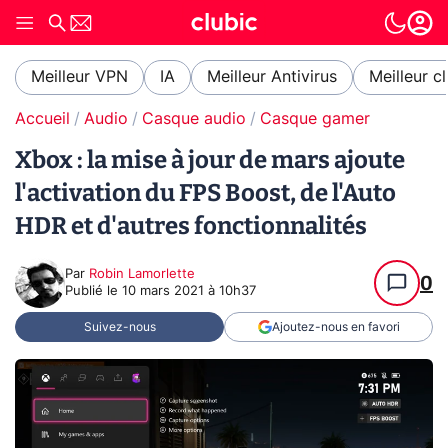
Meilleur VPN
IA
Meilleur Antivirus
Meilleur c
Accueil
Audio
Casque audio
Casque gamer
Xbox : la mise à jour de mars ajoute
l'activation du FPS Boost, de l'Auto
HDR et d'autres fonctionnalités
Par
Robin Lamorlette
0
Publié le
10 mars 2021 à 10h37
Suivez-nous
Ajoutez-nous en favori