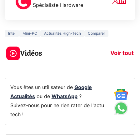
Spécialiste Hardware
Intel
Mini-PC
Actualités High-Tech
Comparer
3 écrans en 1 pour
5 générations
319€ ? Voici L'AOC
jeux dans la
Vidéos
CQ32G4ZA !
prochaine Xbo
Voir tout
Vous êtes un utilisateur de
Google
Actualités
ou de
WhatsApp
?
Suivez-nous pour ne rien rater de l'actu
tech !