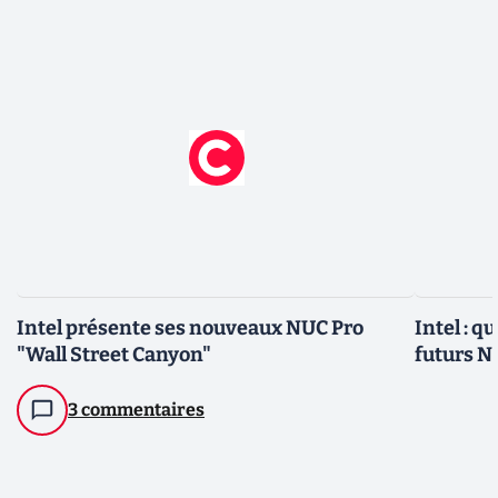
Intel présente ses nouveaux NUC Pro
Intel : q
"Wall Street Canyon"
futurs N
3 commentaires