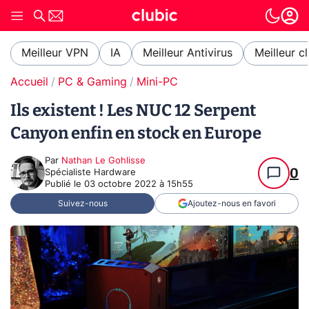
Meilleur VPN
IA
Meilleur Antivirus
Meilleur c
Accueil
PC & Gaming
Mini-PC
Ils existent ! Les NUC 12 Serpent
Canyon enfin en stock en Europe
Par
Nathan Le Gohlisse
0
Spécialiste Hardware
Publié le
03 octobre 2022 à 15h55
Suivez-nous
Ajoutez-nous en favori