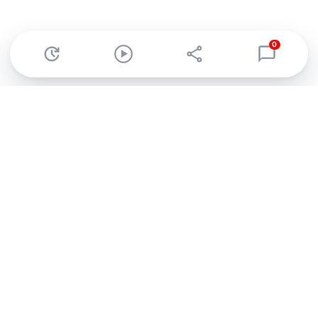
0
Abonnez-vous à notre newsletter !
Recevez un résumé quotidien de l'actu technologique.
S'inscrire
En cliquant sur s'inscrire, j’accepte de recevoir par email des
informations, actualités et offres commerciales de Clubic.
Conformément au RGPD, vous pouvez retirer votre consentement
à tout moment en cliquant sur le lien de désinscription présent
dans chaque email. Pour en savoir plus sur la gestion de vos
données, consultez notre
Politique de confidentialité