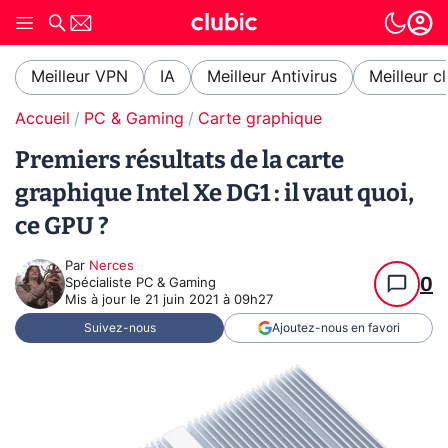
Meilleur VPN
IA
Meilleur Antivirus
Meilleur c
Accueil
PC & Gaming
Carte graphique
Premiers résultats de la carte
graphique Intel Xe DG1 : il vaut quoi,
ce GPU ?
Par
Nerces
0
Spécialiste PC & Gaming
Mis à jour le
21 juin 2021 à 09h27
Suivez-nous
Ajoutez-nous en favori