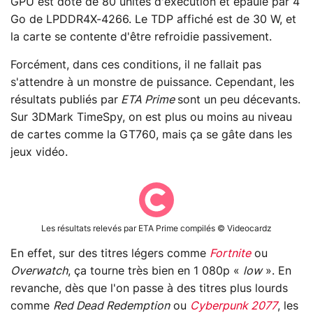
GPU est doté de 80 unités d'exécution et épaulé par 4
Go de LPDDR4X-4266. Le TDP affiché est de 30 W, et
la carte se contente d'être refroidie passivement.
Forcément, dans ces conditions, il ne fallait pas
s'attendre à un monstre de puissance. Cependant, les
résultats publiés par
ETA Prime
sont un peu décevants.
Sur 3DMark TimeSpy, on est plus ou moins au niveau
de cartes comme la GT760, mais ça se gâte dans les
jeux vidéo.
Les résultats relevés par ETA Prime compilés © Videocardz
En effet, sur des titres légers comme
Fortnite
ou
Overwatch
, ça tourne très bien en 1 080p «
low
». En
revanche, dès que l'on passe à des titres plus lourds
comme
Red Dead Redemption
ou
Cyberpunk 2077
, les