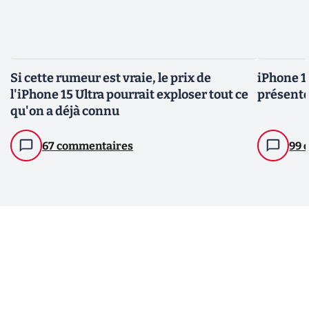
Si cette rumeur est vraie, le prix de
iPhone 14
l'iPhone 15 Ultra pourrait exploser tout ce
présente
qu'on a déjà connu
67 commentaires
99 