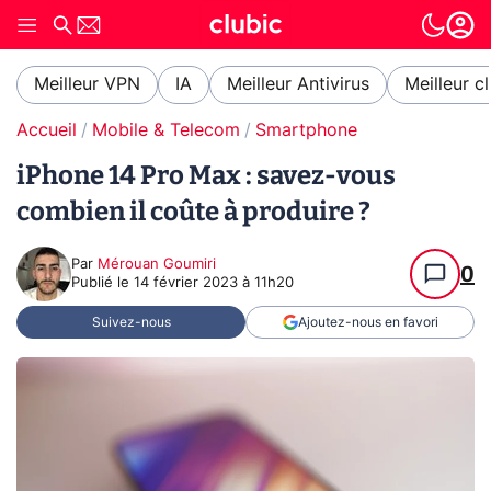
Meilleur VPN
IA
Meilleur Antivirus
Meilleur c
Accueil
Mobile & Telecom
Smartphone
iPhone 14 Pro Max : savez-vous
combien il coûte à produire ?
Par
Mérouan Goumiri
0
Publié le
14 février 2023 à 11h20
Suivez-nous
Ajoutez-nous en favori