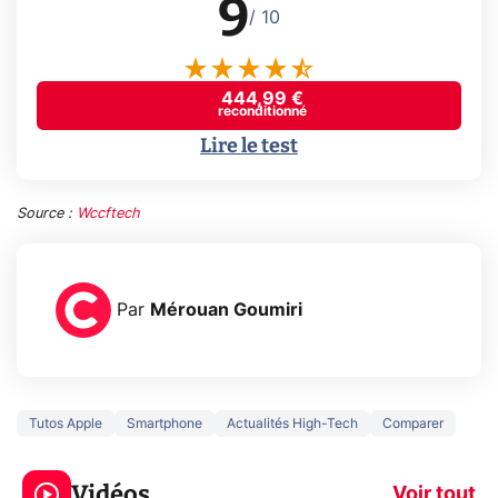
9
/ 10
444,99 €
reconditionné
Lire le test
Source :
Wccftech
Par
Mérouan Goumiri
Tutos Apple
Smartphone
Actualités High-Tech
Comparer
3 écrans en 1 pour
5 générations
319€ ? Voici L'AOC
jeux dans la
Vidéos
CQ32G4ZA !
prochaine Xbo
Voir tout