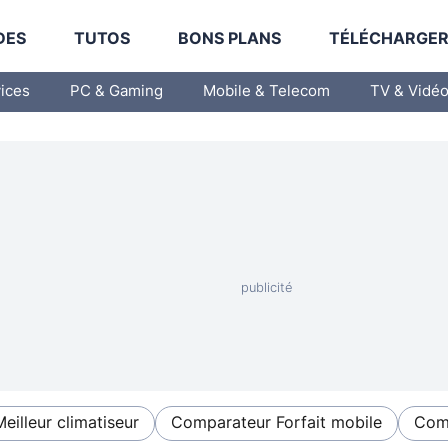
DES
TUTOS
BONS PLANS
TÉLÉCHARGE
vices
PC & Gaming
Mobile & Telecom
TV & Vidé
Meilleur climatiseur
Comparateur Forfait mobile
Comp