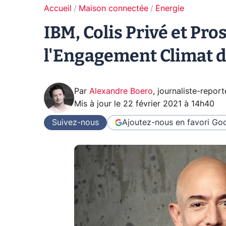
Accueil
Maison connectée
Énergie
IBM, Colis Privé et Pr
l'Engagement Climat 
Par
Alexandre Boero
,
journaliste-report
Mis à jour le
22 février 2021 à 14h40
Suivez-nous
Ajoutez-nous en favori
Goo