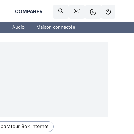
R
COMPARER
o
Audio
Maison connectée
arateur Box Internet