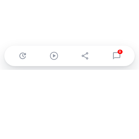
0
Abonnez-vous à notre newsletter !
Recevez un résumé quotidien de l'actu technologique.
S'inscrire
En cliquant sur s'inscrire, j’accepte de recevoir par email des