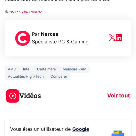
Source :
Videocardz
Par
Nerces
Spécialiste PC & Gaming
AMD
Intel
Carte mère
Mémoire RAM
Actualités High-Tech
Comparer
Ce que vous ne
savez sur la
Google tease 
Vidéos
navigation privée !
Pixel 11 Pro
Voir tout
Vous êtes un utilisateur de
Google