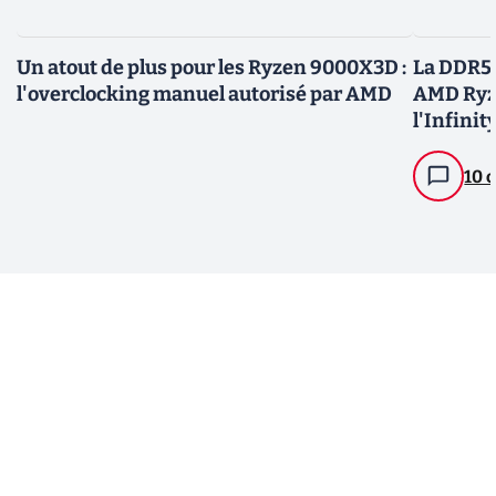
Un atout de plus pour les Ryzen 9000X3D :
La DDR5
l'overclocking manuel autorisé par AMD
AMD Ryze
l'Infinit
10 