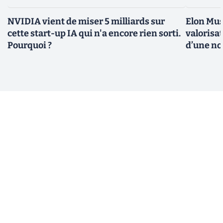
NVIDIA vient de miser 5 milliards sur
Elon Mus
cette start-up IA qui n'a encore rien sorti.
valorisat
Pourquoi ?
d’une no