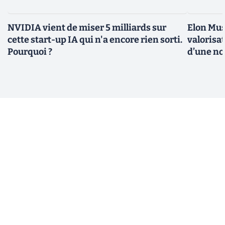
NVIDIA vient de miser 5 milliards sur
Elon Mus
cette start-up IA qui n'a encore rien sorti.
valorisat
Pourquoi ?
d’une no