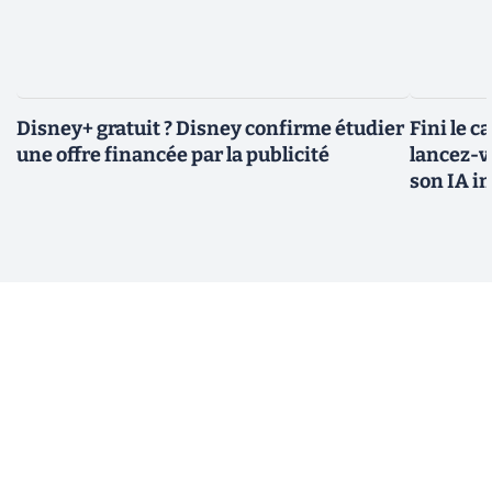
Disney+ gratuit ? Disney confirme étudier
Fini le c
une offre financée par la publicité
lancez-vo
son IA i