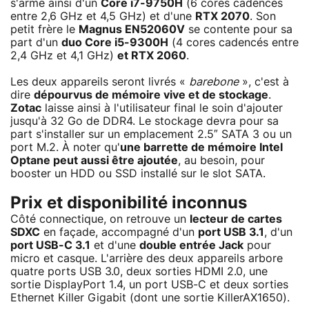
s'arme ainsi d'un
Core i7-9750H
(6 cores cadencés
entre 2,6 GHz et 4,5 GHz) et d'une
RTX 2070
. Son
petit frère le
Magnus EN52060V
se contente pour sa
part d'un
duo Core i5-9300H
(4 cores cadencés entre
2,4 GHz et 4,1 GHz)
et RTX 2060
.
Les deux appareils seront livrés «
barebone
», c'est à
dire
dépourvus de mémoire vive et de stockage
.
Zotac
laisse ainsi à l'utilisateur final le soin d'ajouter
jusqu'à 32 Go de DDR4. Le stockage devra pour sa
part s'installer sur un emplacement 2.5″ SATA 3 ou un
port M.2. À noter qu'
une barrette de mémoire Intel
Optane peut aussi être ajoutée
, au besoin, pour
booster un HDD ou SSD installé sur le slot SATA.
Prix et disponibilité inconnus
Côté connectique, on retrouve un
lecteur de cartes
SDXC
en façade, accompagné d'un
port USB 3.1
, d'un
port USB-C 3.1
et d'une
double entrée Jack
pour
micro et casque. L'arrière des deux appareils arbore
quatre ports USB 3.0, deux sorties HDMI 2.0, une
sortie DisplayPort 1.4, un port USB-C et deux sorties
Ethernet Killer Gigabit (dont une sortie KillerAX1650).