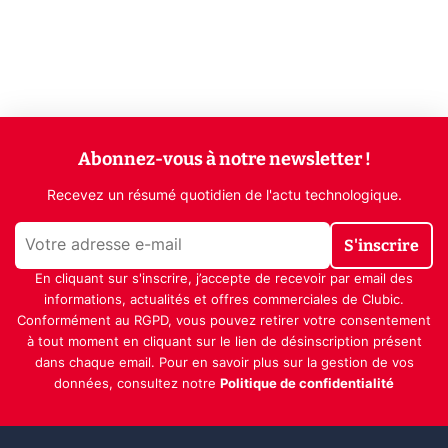
Abonnez-vous à notre newsletter !
Recevez un résumé quotidien de l'actu technologique.
S'inscrire
En cliquant sur s'inscrire, j’accepte de recevoir par email des
informations, actualités et offres commerciales de Clubic.
Conformément au RGPD, vous pouvez retirer votre consentement
à tout moment en cliquant sur le lien de désinscription présent
dans chaque email. Pour en savoir plus sur la gestion de vos
données, consultez notre
Politique de confidentialité