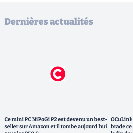
Dernières actualités
Ce mini PC NiPoGi P2 est devenu un best-
OCuLink,
seller sur Amazon et il tombe aujourd'hui
brade ce