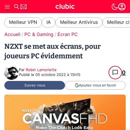
Meilleur VPN
IA
Meilleur Antivirus
Meilleur c
Accueil
PC & Gaming
Écran PC
NZXT se met aux écrans, pour
joueurs PC évidemment
Par
Robin Lamorlette
0
Publié le
05 octobre 2022 à 15h15
Suivez-nous
Ajoutez-nous en favori