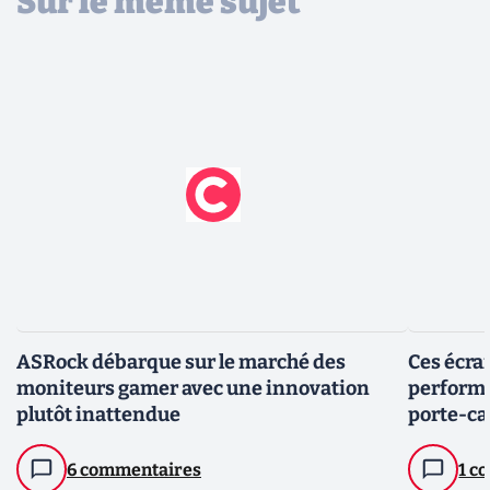
Sur le même sujet
ASRock débarque sur le marché des
Ces écra
moniteurs gamer avec une innovation
performan
plutôt inattendue
porte-ca
6 commentaires
1 c