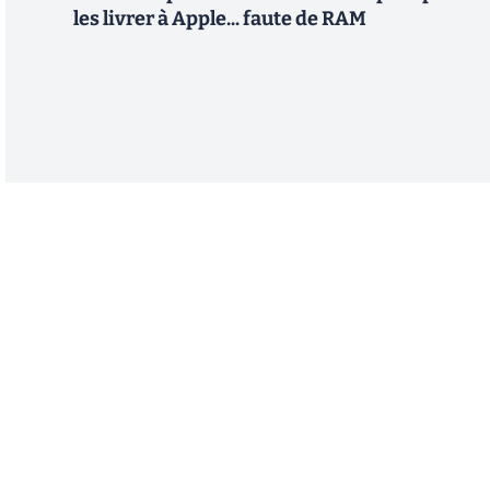
les livrer à Apple... faute de RAM
Abonnez-vous à notre n
Recevez un résumé quotidien de l'actu technol