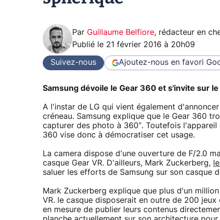
Par
Guillaume Belfiore
,
rédacteur en che
Publié le
21 février 2016 à 20h09
Suivez-nous
Ajoutez-nous en favori
Goo
Samsung dévoile le Gear 360 et s'invite sur 
A l'instar de LG qui vient également d'annonc
créneau. Samsung explique que le Gear 360 tro
capturer des photo à 360°. Toutefois l'appareil
360 vise donc à démocratiser cet usage.
La camera dispose d'une ouverture de F/2.0 mais
casque Gear VR. D'ailleurs, Mark Zuckerberg,
l
saluer les efforts de Samsung sur son casque d
Mark Zuckerberg explique que plus d'un million
VR. le casque disposerait en outre de 200 jeux 
en mesure de publier leurs contenus directeme
planche actuellement sur son architecture pour