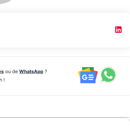
és
ou de
WhatsApp
?
h !