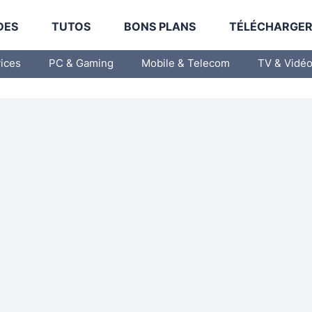
DES
TUTOS
BONS PLANS
TÉLÉCHARGE
vices
PC & Gaming
Mobile & Telecom
TV & Vidé