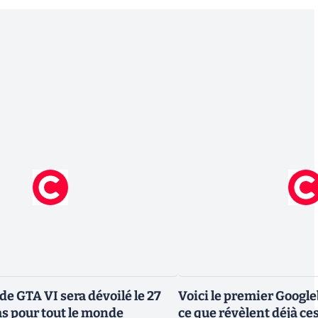
de GTA VI sera dévoilé le 27
Voici le premier Googl
as pour tout le monde
ce que révèlent déjà c