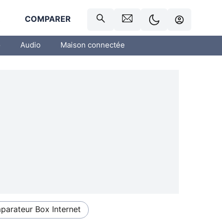
R
COMPARER
o
Audio
Maison connectée
arateur Box Internet