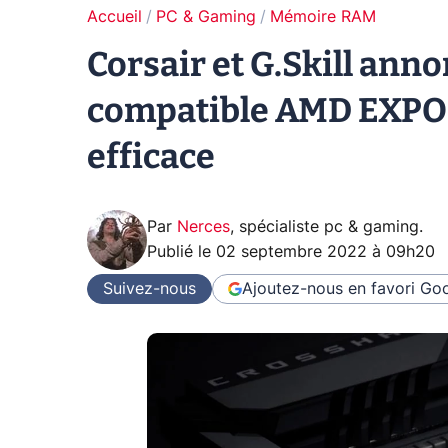
Accueil
PC & Gaming
Mémoire RAM
Corsair et G.Skill ann
compatible AMD EXPO 
efficace
Par
Nerces
,
spécialiste pc & gaming
.
Publié le
02 septembre 2022 à 09h20
Suivez-nous
Ajoutez-nous en favori
Goo