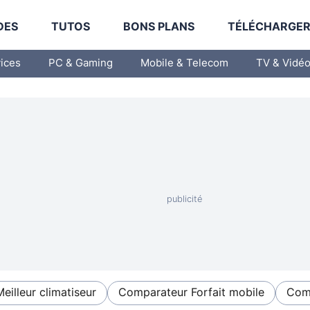
DES
TUTOS
BONS PLANS
TÉLÉCHARGE
vices
PC & Gaming
Mobile & Telecom
TV & Vidé
Meilleur climatiseur
Comparateur Forfait mobile
Comp