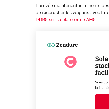
L'arrivée maintenant imminente de
de raccrocher les wagons avec Intel
DDR5 sur sa plateforme AM5
.
Zendure
Sola
stoc
faci
Vous con
la journ