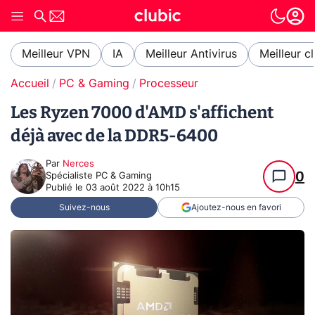
Meilleur VPN
IA
Meilleur Antivirus
Meilleur c
Accueil
PC & Gaming
Processeur
Les Ryzen 7000 d'AMD s'affichent
déjà avec de la DDR5-6400
Par
Nerces
0
Spécialiste PC & Gaming
Publié le
03 août 2022 à 10h15
Suivez-nous
Ajoutez-nous en favori