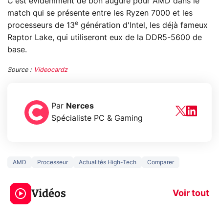
C'est évidemment de bon augure pour AMD dans le
match qui se présente entre les Ryzen 7000 et les
e
processeurs de 13
génération d'Intel, les déjà fameux
Raptor Lake, qui utiliseront eux de la DDR5-5600 de
base.
Source :
Videocardz
Par
Nerces
Spécialiste PC & Gaming
AMD
Processeur
Actualités High-Tech
Comparer
3 écrans en 1 pour
5 générations
319€ ? Voici L'AOC
jeux dans la
Vidéos
CQ32G4ZA !
prochaine Xbo
Voir tout