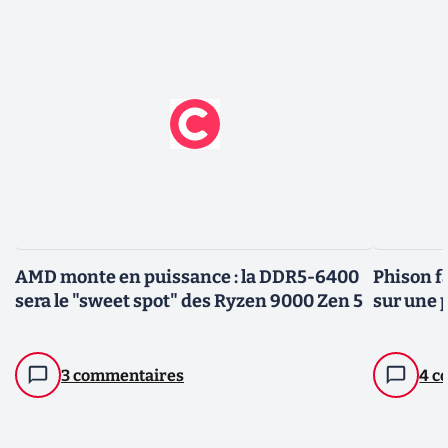
AMD monte en puissance : la DDR5-6400
Phison f
sera le "sweet spot" des Ryzen 9000 Zen 5
sur une
3 commentaires
4 c