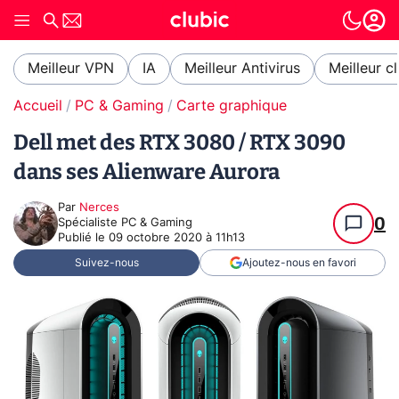
Meilleur VPN
IA
Meilleur Antivirus
Meilleur c
Accueil
PC & Gaming
Carte graphique
Dell met des RTX 3080 / RTX 3090
dans ses Alienware Aurora
Par
Nerces
0
Spécialiste PC & Gaming
Publié le
09 octobre 2020 à 11h13
Suivez-nous
Ajoutez-nous en favori