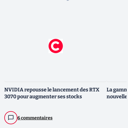
NVIDIA repousse le lancement des RTX
La gamme
3070 pour augmenter ses stocks
nouvelle
6 commentaires