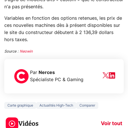
n'a pas présentés.
Variables en fonction des options retenues, les prix de
ces nouvelles machines dès à présent disponibles sur
le site du constructeur débutent à 2 136,39 dollars
hors taxes.
Source :
Neowin
Par
Nerces
Spécialiste PC & Gaming
Carte graphique
Actualités High-Tech
Comparer
3 écrans en 1 pour
5 générations
319€ ? Voici L'AOC
jeux dans la
Vidéos
CQ32G4ZA !
prochaine Xbo
Voir tout