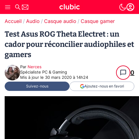
Accueil
Audio
Casque audio
Casque gamer
Test Asus ROG Theta Electret : un
cador pour réconcilier audiophiles et
gamers
Par
Nerces
0
Spécialiste PC & Gaming
Mis à jour le
30 mars 2020 à 14h24
Suivez-nous
Ajoutez-nous en favori