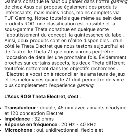
Gamers constitue le haut du panier dans l'offre
gaming
de chez Asus qui propose également des produits
intéressants, mais moins riches, moins complets via
TUF Gaming. Notez toutefois que même au sein des
produits ROG, une classification est possible et la
sous-gamme Theta constitue en quelque sorte
l'aboutissement du concept, la quintessence du label.
Ainsi, deux produits sont en réalité disponibles : d'un
côté le Theta Electret que nous testons aujourd'hui et
de l'autre, le Theta 7.1 que nous aurons peut-être
l'occasion de détailler une prochaine fois. Évidemment
proches sur certains aspects, les deux Theta diffèrent
toutefois nettement dans les objectifs recherchés :
l'Electret a vocation à réconcilier les amateurs de jeux
et les mélomanes quand le 7.1 doit permettre de vivre
plus complètement l'expérience
gaming
.
L'Asus ROG Theta Electret, c'est
:
Transducteur
: double, 45 mm avec aimants néodyme
et 120 conception Electret
Impédance
: 32 ohms
Réponse en fréquence
: 20 Hz - 40 kHz
Microphone
: oui, unidirectionnel, flexible et