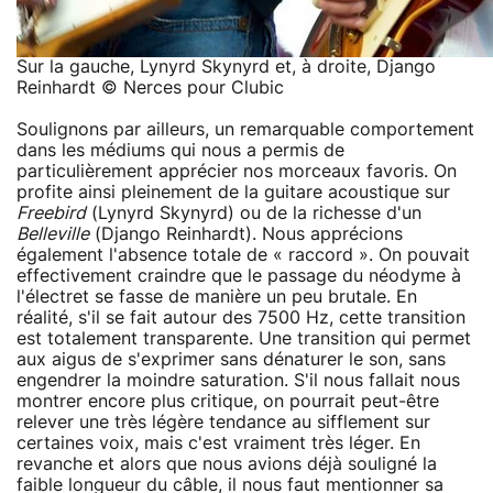
Sur la gauche, Lynyrd Skynyrd et, à droite, Django
Reinhardt © Nerces pour Clubic
Soulignons par ailleurs, un remarquable comportement
dans les médiums qui nous a permis de
particulièrement apprécier nos morceaux favoris. On
profite ainsi pleinement de la guitare acoustique sur
Freebird
(Lynyrd Skynyrd) ou de la richesse d'un
Belleville
(Django Reinhardt). Nous apprécions
également l'absence totale de « raccord ». On pouvait
effectivement craindre que le passage du néodyme à
l'électret se fasse de manière un peu brutale. En
réalité, s'il se fait autour des 7500 Hz, cette transition
est totalement transparente. Une transition qui permet
aux aigus de s'exprimer sans dénaturer le son, sans
engendrer la moindre saturation. S'il nous fallait nous
montrer encore plus critique, on pourrait peut-être
relever une très légère tendance au sifflement sur
certaines voix, mais c'est vraiment très léger. En
revanche et alors que nous avions déjà souligné la
faible longueur du câble, il nous faut mentionner sa