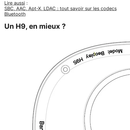
Lire aussi
:
SBC, AAC, Apt-X, LDAC : tout savoir sur les codecs
Bluetooth
Un H9, en mieux ?