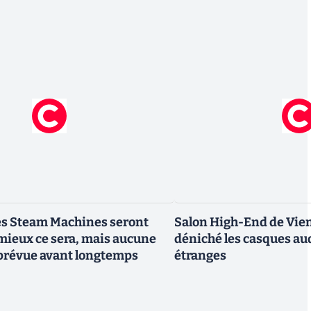
 les Steam Machines seront
Salon High-End de Vien
mieux ce sera, mais aucune
déniché les casques aud
 prévue avant longtemps
étranges