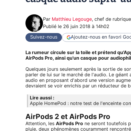
Par
Matthieu Legouge
,
chef de rubriqu
Publié le
26 juin 2018 à 14h02
Suivez-nous
Ajoutez-nous en favori
Goo
La rumeur circule sur la toile et prétend qu'Ap
AirPods Pro, ainsi qu'un casque pour audiophi
Quelques jours seulement après la sortie de s
parler de lui sur le marché de l'audio. Le géan
audio en proposant d'abord une version augment
devraient se voir enrichis par un réducteur de br
Lire aussi :
Apple HomePod : notre test de l'enceinte conn
AirPods 2 et AirPods Pro
Attention, les
AirPods Pro
ne seront toutefois p
pluie, deux phénomènes couramment rencontrés 