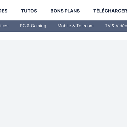
DES
TUTOS
BONS PLANS
TÉLÉCHARGE
vices
PC & Gaming
Mobile & Telecom
TV & Vidé