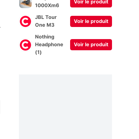
Voir le produit
1000Xm6
JBL Tour
Voir le produit
0
One M3
Nothing
Headphone
Voir le produit
(1)