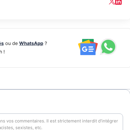
és
ou de
WhatsApp
?
h !