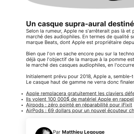
Un casque supra-aural destiné
Selon la rumeur, Apple ne s'arrêterait pas là e
marché des audiophiles. En termes de qualité so
marque Beats, dont Apple est propriétaire depu
Bien que l'on en sache encore peu sur la techn
déjà que l'objectif de la marque à la pomme est 
le marché des casques audiophiles, en l'occurr
Initialement prévu pour 2018, Apple a, semble-
Le casque haut de gamme ne verra donc finalem
Apple remplacera gratuitement les claviers d
Ils volent 100 000$ de matériel Apple en rappel
Airpods : zéro pointé en réparabilité pour iFixit
AirPods : 69 dollars pour un nouvel écouteur c
Par
Matthieu Legouge