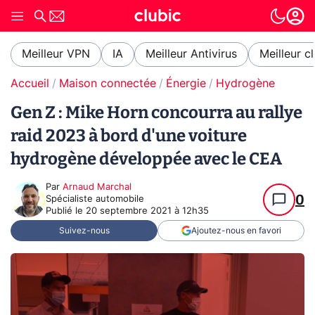
Meilleur VPN
IA
Meilleur Antivirus
Meilleur c
Accueil
Maison connectée
Énergie
Hydrogène
Gen Z : Mike Horn concourra au rallye
raid 2023 à bord d'une voiture
hydrogène développée avec le CEA
Par
Arnaud Marchal
0
Spécialiste automobile
Publié le
20 septembre 2021 à 12h35
Suivez-nous
Ajoutez-nous en favori