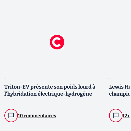
Triton-EV présente son poids lourd à
Lewis Ha
l'hybridation électrique-hydrogène
champion
10 commentaires
12 