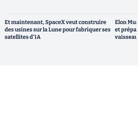
Et maintenant, SpaceX veut construire
Elon Mus
des usines sur la Lune pour fabriquer ses
et prépa
satellites d'IA
vaisseau