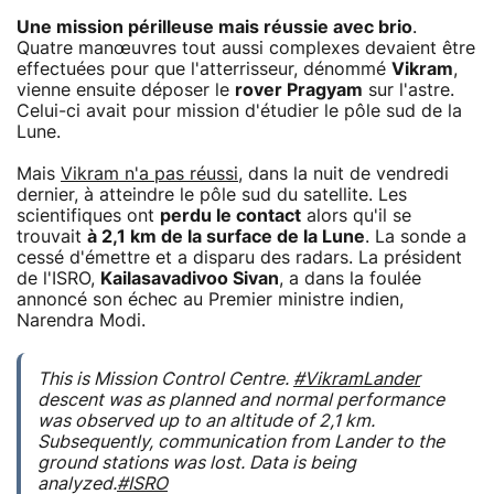
Une mission périlleuse mais réussie avec brio
.
Quatre manœuvres tout aussi complexes devaient être
effectuées pour que l'atterrisseur, dénommé
Vikram
,
vienne ensuite déposer le
rover Pragyam
sur l'astre.
Celui-ci avait pour mission d'étudier le pôle sud de la
Lune.
Mais
Vikram n'a pas réussi
, dans la nuit de vendredi
dernier, à atteindre le pôle sud du satellite. Les
scientifiques ont
perdu le contact
alors qu'il se
trouvait
à 2,1 km de la surface de la Lune
. La sonde a
cessé d'émettre et a disparu des radars. La président
de l'ISRO,
Kailasavadivoo Sivan
, a dans la foulée
annoncé son échec au Premier ministre indien,
Narendra Modi.
This is Mission Control Centre.
#VikramLander
descent was as planned and normal performance
was observed up to an altitude of 2,1 km.
Subsequently, communication from Lander to the
ground stations was lost. Data is being
analyzed.
#ISRO