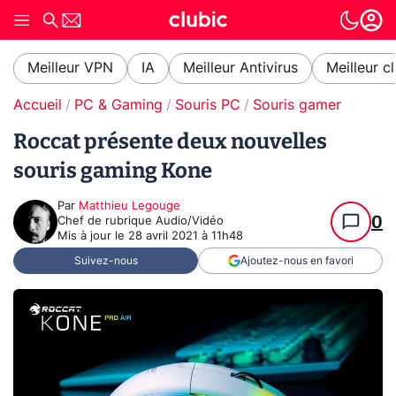
Meilleur VPN
IA
Meilleur Antivirus
Meilleur c
Accueil
PC & Gaming
Souris PC
Souris gamer
Roccat présente deux nouvelles
souris gaming Kone
Par
Matthieu Legouge
0
Chef de rubrique Audio/Vidéo
Mis à jour le
28 avril 2021 à 11h48
Suivez-nous
Ajoutez-nous en favori