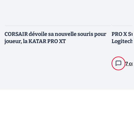
CORSAIR dévoile sa nouvelle souris pour
PRO X Sup
joueur, la KATAR PRO XT
Logitech
7 c