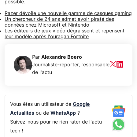
possible.
Razer dévoile une nouvelle gamme de casques gaming
Un chercheur de 24 ans admet avoir piraté des
données chez Microsoft et Nintendo
Les éditeurs de jeux vidéo dégraissent et repensent
leur modèle après l'ouragan Fortnite
Par
Alexandre Boero
Journaliste-reporter, responsable
de l'actu
Vous êtes un utilisateur de
Google
Actualités
ou de
WhatsApp
?
Suivez-nous pour ne rien rater de l'actu
tech !