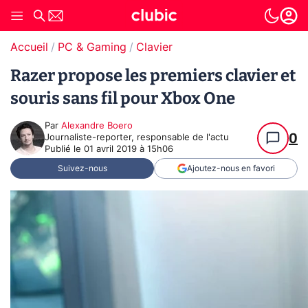
Accueil
PC & Gaming
Clavier
Razer propose les premiers clavier et
souris sans fil pour Xbox One
Par
Alexandre Boero
0
Journaliste-reporter, responsable de l'actu
Publié le
01 avril 2019 à 15h06
Suivez-nous
Ajoutez-nous en favori