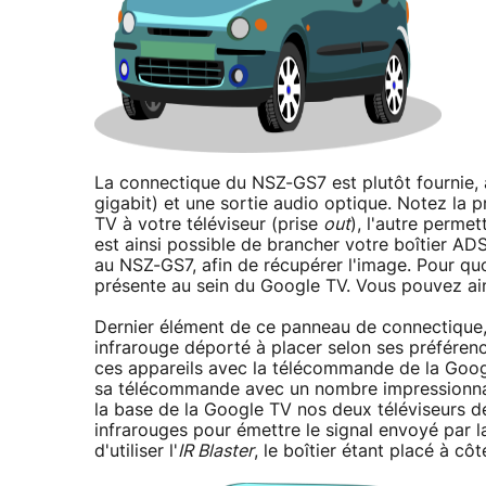
La connectique du NSZ-GS7 est plutôt fournie,
gigabit) et une sortie audio optique. Notez la 
TV à votre téléviseur (prise
out
), l'autre perme
est ainsi possible de brancher votre boîtier AD
au NSZ-GS7, afin de récupérer l'image. Pour quo
présente au sein du Google TV. Vous pouvez ains
Dernier élément de ce panneau de connectique,
infrarouge déporté à placer selon ses préférences 
ces appareils avec la télécommande de la Goog
sa télécommande avec un nombre impressionnan
la base de la Google TV nos deux téléviseurs de
infrarouges pour émettre le signal envoyé par 
d'utiliser l'
IR Blaster
, le boîtier étant placé à côt