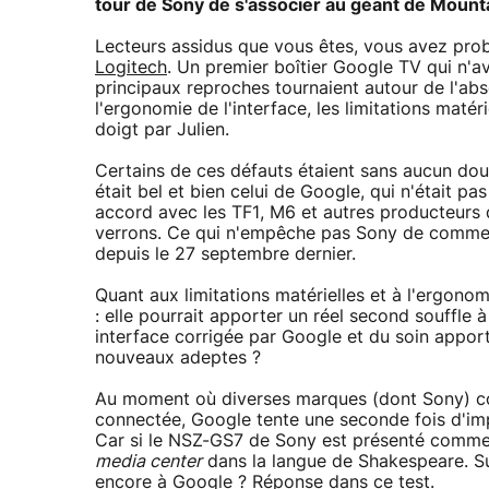
tour de Sony de s'associer au géant de Mount
Lecteurs assidus que vous êtes, vous avez pro
Logitech
. Un premier boîtier Google TV qui n'av
principaux reproches tournaient autour de l'ab
l'ergonomie de l'interface, les limitations matér
doigt par Julien.
Certains de ces défauts étaient sans aucun dou
était bel et bien celui de Google, qui n'était p
accord avec les TF1, M6 et autres producteurs d
verrons. Ce qui n'empêche pas Sony de commerci
depuis le 27 septembre dernier.
Quant aux limitations matérielles et à l'ergonom
: elle pourrait apporter un réel second souffle 
interface corrigée par Google et du soin appor
nouveaux adeptes ?
Au moment où diverses marques (dont Sony) c
connectée, Google tente une seconde fois d'imp
Car si le NSZ-GS7 de Sony est présenté comme u
media center
dans la langue de Shakespeare. Su
encore à Google ? Réponse dans ce test.