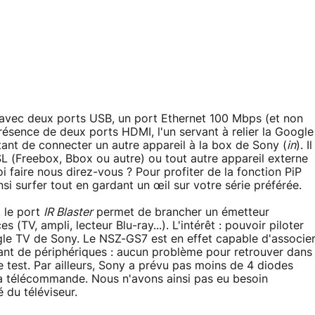
 avec deux ports USB, un port Ethernet 100 Mbps (et non
présence de deux ports HDMI, l'un servant à relier la Google
ttant de connecter un autre appareil à la box de Sony (
in
). Il
SL (Freebox, Bbox ou autre) ou tout autre appareil externe
i faire nous direz-vous ? Pour profiter de la fonction PiP
i surfer tout en gardant un œil sur votre série préférée.
 le port
IR Blaster
permet de brancher un émetteur
(TV, ampli, lecteur Blu-ray...). L'intérêt : pouvoir piloter
le TV de Sony. Le NSZ-GS7 est en effet capable d'associe
t de périphériques : aucun problème pour retrouver dans
 test. Par ailleurs, Sony a prévu pas moins de 4 diodes
la télécommande. Nous n'avons ainsi pas eu besoin
é du téléviseur.