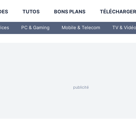
DES
TUTOS
BONS PLANS
TÉLÉCHARGE
vices
PC & Gaming
Mobile & Telecom
TV & Vidé