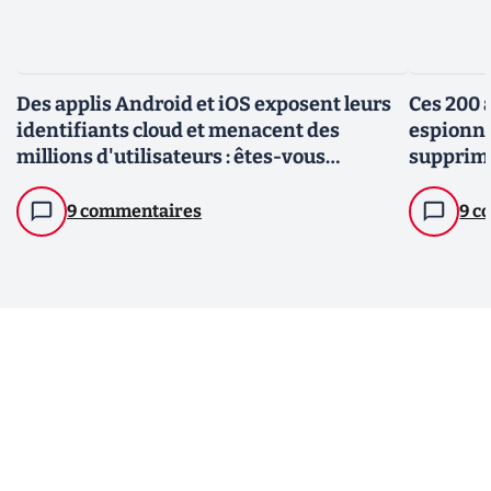
Des applis Android et iOS exposent leurs
Ces 200 
identifiants cloud et menacent des
espionne
millions d'utilisateurs : êtes-vous
supprime
concernés ?
9 commentaires
9 c