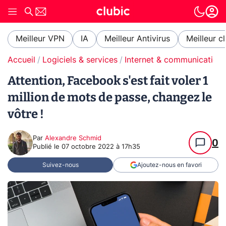
Meilleur VPN
IA
Meilleur Antivirus
Meilleur c
Accueil
Logiciels & services
Internet & communication
Attention, Facebook s'est fait voler 1
million de mots de passe, changez le
vôtre !
Par
Alexandre Schmid
0
Publié le
07 octobre 2022 à 17h35
Suivez-nous
Ajoutez-nous en favori