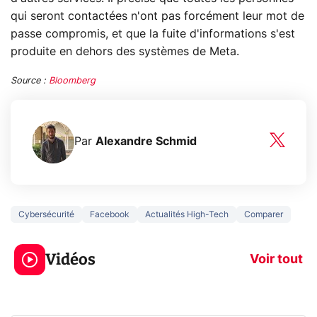
qui seront contactées n'ont pas forcément leur mot de
passe compromis, et que la fuite d'informations s'est
produite en dehors des systèmes de Meta.
Source :
Bloomberg
Par
Alexandre Schmid
Cybersécurité
Facebook
Actualités High-Tech
Comparer
5 générations de
Ce que vous n
jeux dans la
savez sur la
Vidéos
prochaine Xbox !
navigation pri
Voir tout