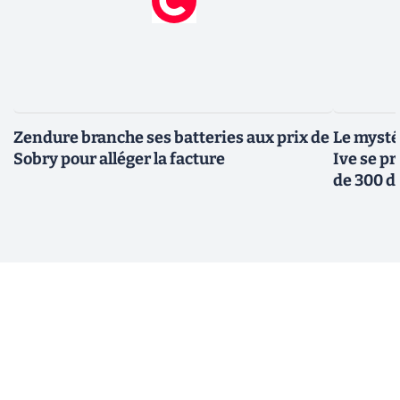
Zendure branche ses batteries aux prix de
Le mysté
Sobry pour alléger la facture
Ive se pr
de 300 d