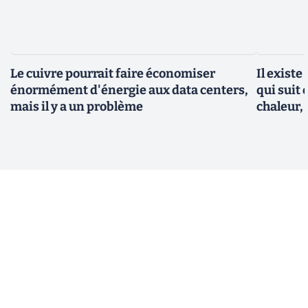
Le cuivre pourrait faire économiser
Il existe
énormément d'énergie aux data centers,
qui suit 
mais il y a un problème
chaleur, 