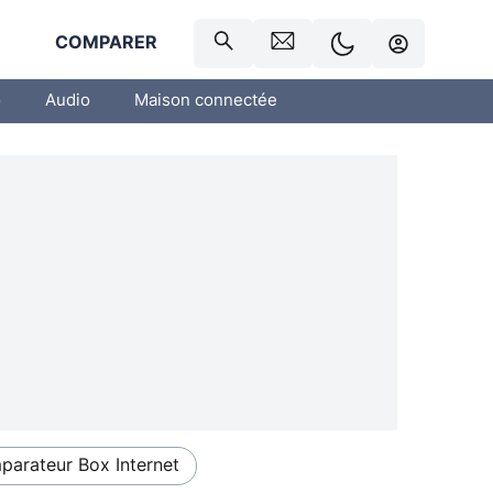
R
COMPARER
o
Audio
Maison connectée
arateur Box Internet