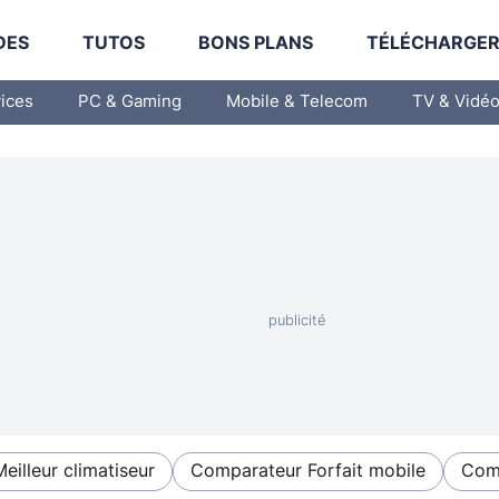
DES
TUTOS
BONS PLANS
TÉLÉCHARGE
vices
PC & Gaming
Mobile & Telecom
TV & Vidé
Meilleur climatiseur
Comparateur Forfait mobile
Comp