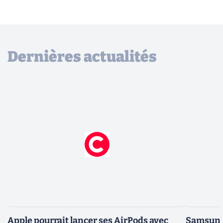
Dernières actualités
Apple pourrait lancer ses AirPods avec
Samsung