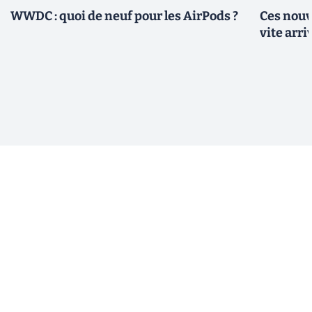
WWDC : quoi de neuf pour les AirPods ?
Ces nouv
vite arri