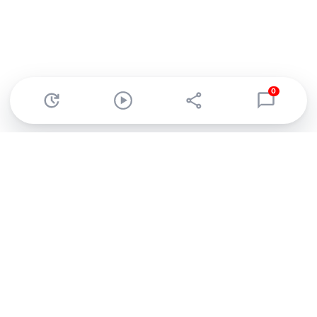
0
Abonnez-vous à notre newsletter !
Recevez un résumé quotidien de l'actu technologique.
S'inscrire
En cliquant sur s'inscrire, j’accepte de recevoir par email des
informations, actualités et offres commerciales de Clubic.
Conformément au RGPD, vous pouvez retirer votre consentement