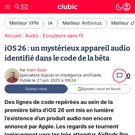
Meilleur VPN
IA
Meilleur Antivirus
Meilleur c
Accueil
Audio
Ecouteurs sans fil
iOS 26 : un mystérieux appareil audio
identifié dans le code de la bêta
Par
Naïm Bada
0
Spécialiste logiciel et intelligence artificielle
Publié le
27 juin 2025 à 10h24
Suivez-nous
Ajoutez-nous en favori
Des lignes de code repérées au sein de la
première bêta d’iOS 26 ont mis en lumière
l’existence d’un produit audio non encore
annoncé par Apple. Les regards se tournent
logiquement vers les très attendus AirPods Pro