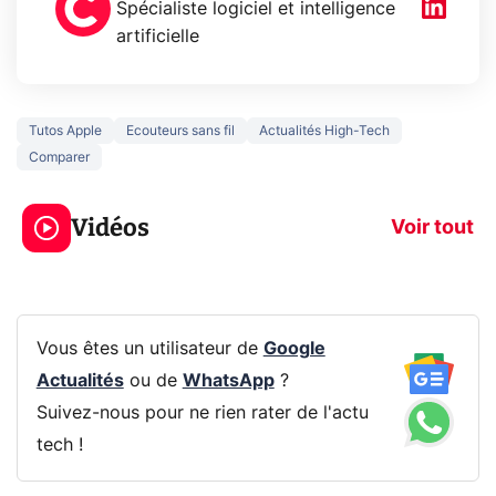
Spécialiste logiciel et intelligence
artificielle
Tutos Apple
Ecouteurs sans fil
Actualités High-Tech
Comparer
3 écrans en 1 pour
5 générations
319€ ? Voici L'AOC
jeux dans la
Vidéos
CQ32G4ZA !
prochaine Xbo
Voir tout
Vous êtes un utilisateur de
Google
Actualités
ou de
WhatsApp
?
Suivez-nous pour ne rien rater de l'actu
tech !