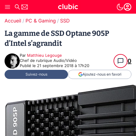
Accueil
PC & Gaming
SSD
La gamme de SSD Optane 905P
d’Intel s’agrandit
Par
Matthieu Legouge
0
Chef de rubrique Audio/Vidéo
Publié le
21 septembre 2018 à 17h20
Suivez-nous
Ajoutez-nous en favori