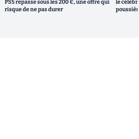
PS5 repasse sous les 200 €, une offre qui
le célèbr
risque de ne pas durer
poussièr