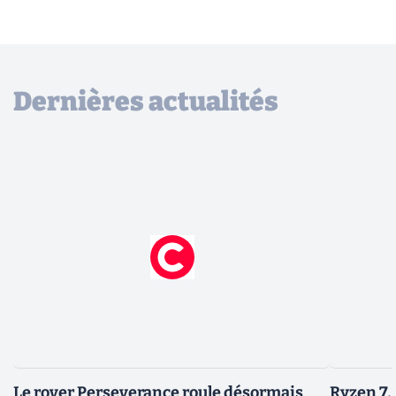
Dernières actualités
Le rover Perseverance roule désormais
Ryzen 7,