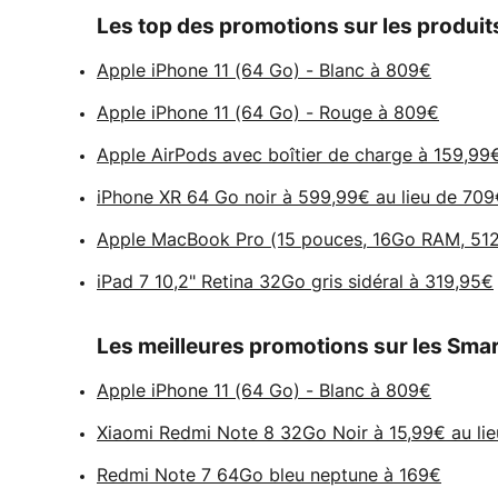
Les top des promotions sur les produit
Apple iPhone 11 (64 Go) - Blanc à 809€
Apple iPhone 11 (64 Go) - Rouge à 809€
Apple AirPods avec boîtier de charge à 159,99€
iPhone XR 64 Go noir à 599,99€ au lieu de 709
Apple MacBook Pro (15 pouces, 16Go RAM, 512G
iPad 7 10,2" Retina 32Go gris sidéral à 319,95€
Les meilleures promotions sur les Sm
Apple iPhone 11 (64 Go) - Blanc à 809€
Xiaomi Redmi Note 8 32Go Noir à 15,99€ au li
Redmi Note 7 64Go bleu neptune à 169€