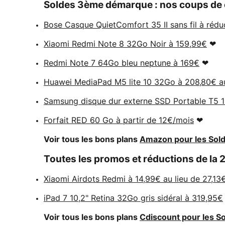
Soldes 3ème démarque : nos coups de c
Bose Casque QuietComfort 35 II sans fil à rédu
Xiaomi Redmi Note 8 32Go Noir à 159,99€
❤
Redmi Note 7 64Go bleu neptune à 169€
❤
Huawei MediaPad M5 lite 10 32Go à 208,80€ au
Samsung disque dur externe SSD Portable T5 1 
Forfait RED 60 Go à partir de 12€/mois
❤
Voir tous les bons plans
Amazon pour les Sold
Toutes les promos et réductions de l
Xiaomi Airdots Redmi à 14,99€ au lieu de 27,13
iPad 7 10,2" Retina 32Go gris sidéral à 319,95€
Voir tous les bons plans
Cdiscount pour les So