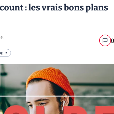
ount : les vrais bons plans
ns
.
gle