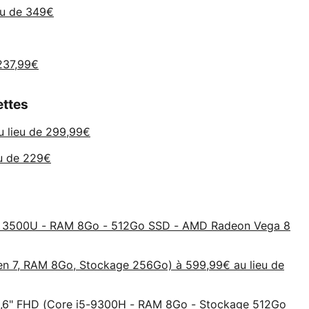
eu de 349€
 237,99€
ettes
 lieu de 299,99€
u de 229€
5 3500U - RAM 8Go - 512Go SSD - AMD Radeon Vega 8
n 7, RAM 8Go, Stockage 256Go) à 599,99€ au lieu de
5,6" FHD (Core i5-9300H - RAM 8Go - Stockage 512Go