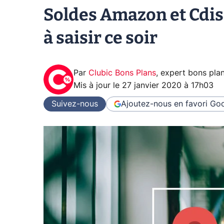
Soldes Amazon et Cdisc
à saisir ce soir
Par
Clubic Bons Plans
,
expert bons pla
Mis à jour le
27 janvier 2020 à 17h03
Suivez-nous
Ajoutez-nous en favori
Goo