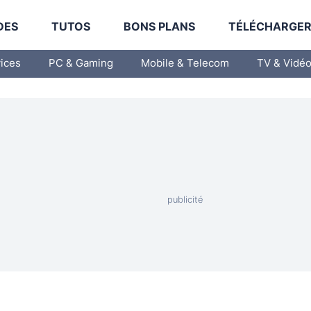
DES
TUTOS
BONS PLANS
TÉLÉCHARGE
vices
PC & Gaming
Mobile & Telecom
TV & Vidé