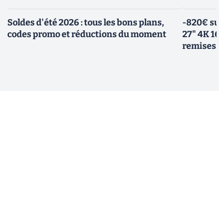
Soldes d'été 2026 : tous les bons plans,
-820€ su
codes promo et réductions du moment
27" 4K 16
remises 