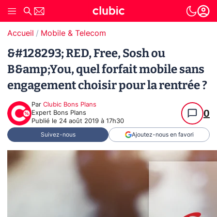
Accueil
Mobile & Telecom
&#128293; RED, Free, Sosh ou
B&amp;You, quel forfait mobile sans
engagement choisir pour la rentrée ?
Par
Clubic Bons Plans
0
Expert Bons Plans
Publié le
24 août 2019 à 17h30
Suivez-nous
Ajoutez-nous en favori