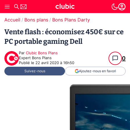
Accueil
Bons plans
Bons Plans Darty
Vente flash : économisez 450€ sur ce
PC portable gaming Dell
Par
Clubic Bons Plans
0
Expert Bons Plans
Publié le
22 avril 2020 à 16h50
Suivez-nous
Ajoutez-nous en favori