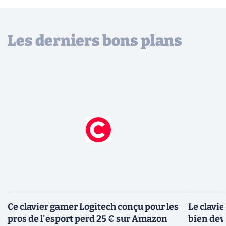
Les derniers bons plans
Ce clavier gamer Logitech conçu pour les
Le clavi
pros de l'esport perd 25 € sur Amazon
bien dev