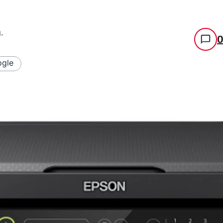
g
.
gle