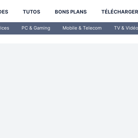
DES
TUTOS
BONS PLANS
TÉLÉCHARGE
vices
PC & Gaming
Mobile & Telecom
TV & Vidé