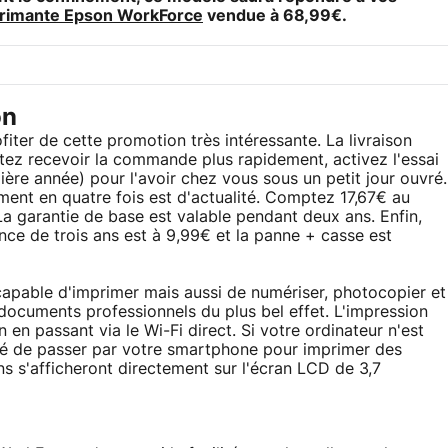
primante Epson WorkForce
vendue à 68,99€.
on
iter de cette promotion très intéressante. La livraison
itez recevoir la commande plus rapidement, activez l'essai
ière année) pour l'avoir chez vous sous un petit jour ouvré.
ment en quatre fois est d'actualité. Comptez 17,67€ au
a garantie de base est valable pendant deux ans. Enfin,
e de trois ans est à 9,99€ et la panne + casse est
pable d'imprimer mais aussi de numériser, photocopier et
documents professionnels du plus bel effet. L'impression
 en passant via le Wi-Fi direct. Si votre ordinateur n'est
lité de passer par votre smartphone pour imprimer des
ions s'afficheront directement sur l'écran LCD de 3,7