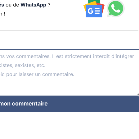
és
ou de
WhatsApp
?
h !
 mon commentaire