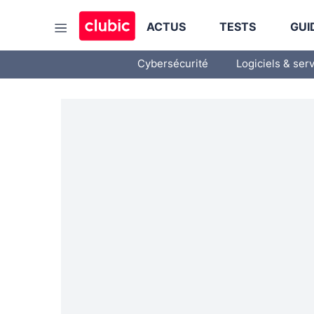
ACTUS
TESTS
GUI
Cybersécurité
Logiciels & ser