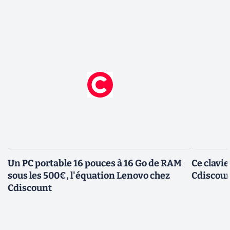
Un PC portable 16 pouces à 16 Go de RAM
Ce clavi
sous les 500€, l'équation Lenovo chez
Cdiscount
Cdiscount