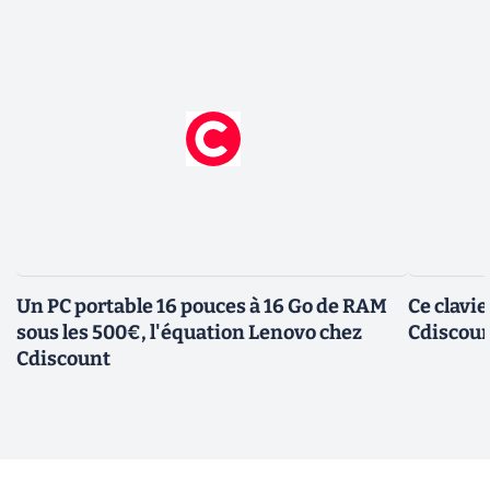
Un PC portable 16 pouces à 16 Go de RAM
Ce clavi
sous les 500€, l'équation Lenovo chez
Cdiscount
Cdiscount