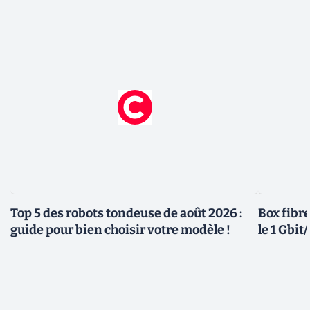
Top 5 des robots tondeuse de août 2026 :
Box fibre
guide pour bien choisir votre modèle !
le 1 Gbi