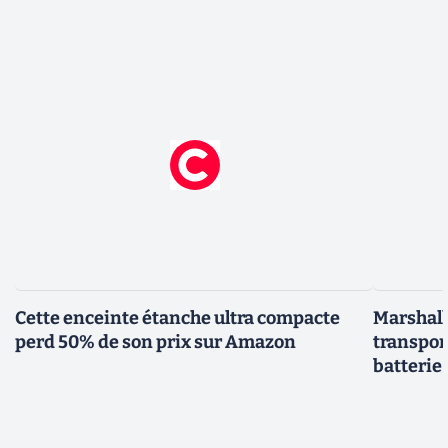
Cette enceinte étanche ultra compacte
Marshall 
perd 50% de son prix sur Amazon
transpor
batterie